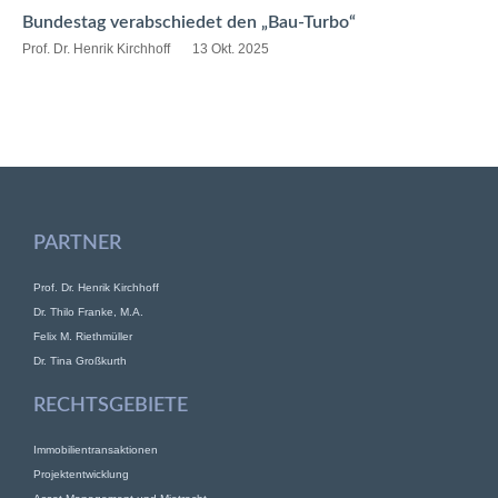
Bundestag verabschiedet den „Bau-Turbo“
Prof. Dr. Henrik Kirchhoff
13 Okt. 2025
PARTNER
Prof. Dr. Henrik Kirchhoff
Dr. Thilo Franke, M.A.
Felix M. Riethmüller
Dr. Tina Großkurth
RECHTSGEBIETE
Immobilientransaktionen
Projektentwicklung