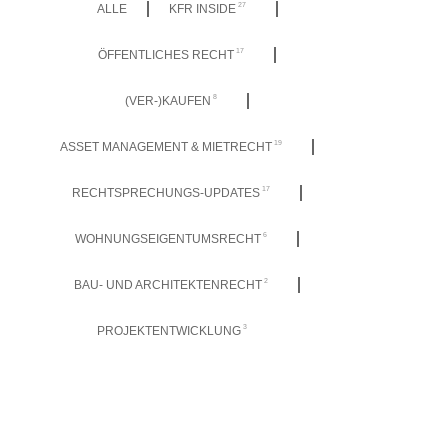
27
ALLE
KFR INSIDE
17
ÖFFENTLICHES RECHT
8
(VER-)KAUFEN
19
ASSET MANAGEMENT & MIETRECHT
17
RECHTSPRECHUNGS-UPDATES
6
WOHNUNGSEIGENTUMSRECHT
2
BAU- UND ARCHITEKTENRECHT
3
PROJEKTENTWICKLUNG