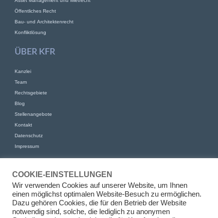
Asset Management und Mietrecht
Öffentliches Recht
Bau- und Architektenrecht
Konfliktlösung
ÜBER KFR
Kanzlei
Team
Rechtsgebiete
Blog
Stellenangebote
Kontakt
Datenschutz
Impressum
KONTAKT
COOKIE-EINSTELLUNGEN
KFR Kirchhoff Franke Riethmüller Partnerschaft von Rechtsanwälten
Wir verwenden Cookies auf unserer Website, um Ihnen
mbB
einen möglichst optimalen Website-Besuch zu ermöglichen.
Am Kaiserkai 69
Dazu gehören Cookies, die für den Betrieb der Website
20457 Hamburg
notwendig sind, solche, die lediglich zu anonymen