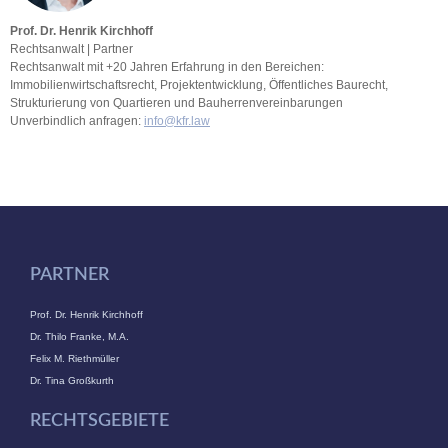
Prof. Dr. Henrik Kirchhoff
Rechtsanwalt | Partner
Rechtsanwalt mit +20 Jahren Erfahrung in den Bereichen:
Immobilienwirtschaftsrecht, Projektentwicklung, Öffentliches Baurecht,
Strukturierung von Quartieren und Bauherrenvereinbarungen
Unverbindlich anfragen:
info@kfr.law
PARTNER
Prof. Dr. Henrik Kirchhoff
Dr. Thilo Franke, M.A.
Felix M. Riethmüller
Dr. Tina Großkurth
RECHTSGEBIETE