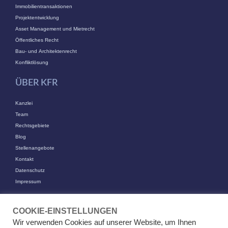
Immobilientransaktionen
Projektentwicklung
Asset Management und Mietrecht
Öffentliches Recht
Bau- und Architektenrecht
Konfliktlösung
ÜBER KFR
Kanzlei
Team
Rechtsgebiete
Blog
Stellenangebote
Kontakt
Datenschutz
Impressum
KONTAKT
COOKIE-EINSTELLUNGEN
KFR Kirchhoff Franke Riethmüller Partnerschaft von Rechtsanwälten
Wir verwenden Cookies auf unserer Website, um Ihnen