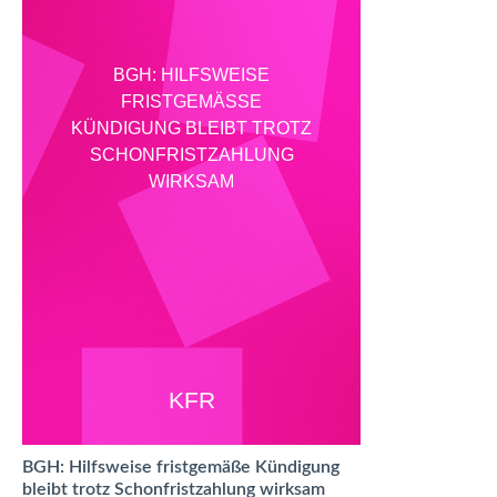
BGH: HILFSWEISE
FRISTGEMÄSSE K
ÜNDIGUNG BLEIBT TROTZ S
CHONFRISTZAHLUNG W
IRKSAM
KFR
BGH: Hilfsweise fristgemäße Kündigung
bleibt trotz Schonfristzahlung wirksam