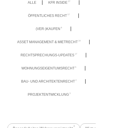
27
ALLE
KFR INSIDE
17
ÖFFENTLICHES RECHT
8
(VER-)KAUFEN
19
ASSET MANAGEMENT & MIETRECHT
17
RECHTSPRECHUNGS-UPDATES
6
WOHNUNGSEIGENTUMSRECHT
2
BAU- UND ARCHITEKTENRECHT
3
PROJEKTENTWICKLUNG
3