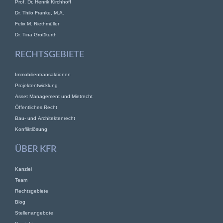
Prof. Dr. Henrik Kirchhoff
Dr. Thilo Franke, M.A.
Felix M. Riethmüller
Dr. Tina Großkurth
RECHTSGEBIETE
Immobilientransaktionen
Projektentwicklung
Asset Management und Mietrecht
Öffentliches Recht
Bau- und Architektenrecht
Konfliktlösung
ÜBER KFR
Kanzlei
Team
Rechtsgebiete
Blog
Stellenangebote