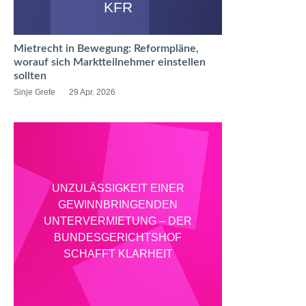
KFR
Mietrecht in Bewegung: Reformpläne,
worauf sich Marktteilnehmer einstellen
sollten
Sinje Grefe
29 Apr. 2026
UNZULÄSSIGKEIT EINER
GEWINNBRINGENDEN
UNTERVERMIETUNG – DER
BUNDESGERICHTSHOF
SCHAFFT KLARHEIT