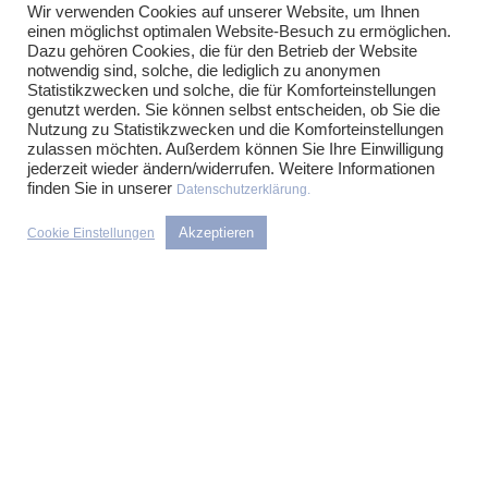
denen wir seit Jahren in dieser Form zusammenarbeiten. Wir
Wir verwenden Cookies auf unserer Website, um Ihnen
freuen uns auf Sie!
einen möglichst optimalen Website-Besuch zu ermöglichen.
Dazu gehören Cookies, die für den Betrieb der Website
notwendig sind, solche, die lediglich zu anonymen
Statistikzwecken und solche, die für Komforteinstellungen
Nehmen Sie Kontakt mit uns auf!
genutzt werden. Sie können selbst entscheiden, ob Sie die
Nutzung zu Statistikzwecken und die Komforteinstellungen
zulassen möchten. Außerdem können Sie Ihre Einwilligung
jederzeit wieder ändern/widerrufen. Weitere Informationen
finden Sie in unserer
Datenschutzerklärung.
Akzeptieren
Cookie Einstellungen
PARTNER
Prof. Dr. Henrik Kirchhoff
Dr. Thilo Franke, M.A.
Felix M. Riethmüller
Dr. Tina Großkurth
RECHTSGEBIETE
Immobilientransaktionen
Projektentwicklung