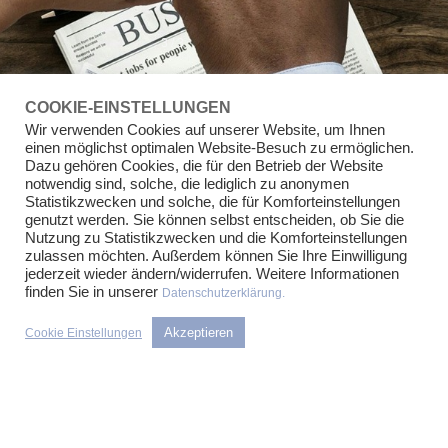
3
/
3
COOKIE-EINSTELLUNGEN
Wir verwenden Cookies auf unserer Website, um Ihnen
einen möglichst optimalen Website-Besuch zu ermöglichen.
Dazu gehören Cookies, die für den Betrieb der Website
notwendig sind, solche, die lediglich zu anonymen
Statistikzwecken und solche, die für Komforteinstellungen
genutzt werden. Sie können selbst entscheiden, ob Sie die
DIE PASSENDE STELLE
Nutzung zu Statistikzwecken und die Komforteinstellungen
zulassen möchten. Außerdem können Sie Ihre Einwilligung
WAR NICHT DABEI?
jederzeit wieder ändern/widerrufen. Weitere Informationen
BEWERBEN SIE SICH
finden Sie in unserer
Datenschutzerklärung.
INITIATIV.
Akzeptieren
Cookie Einstellungen
Wir freuen uns auf Sie!
JETZT BEWERBEN!