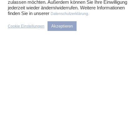
zulassen möchten. Außerdem können Sie Ihre Einwilligung
KOMPETENZSCHWERPUNKTE
jederzeit wieder ändern/widerrufen. Weitere Informationen
finden Sie in unserer
Datenschutzerklärung.
Wir verfügen in unseren Beratungsgebieten über langjährige
Erfahrung. Dies ermöglicht es uns, Ihnen schnell und
Akzeptieren
Cookie Einstellungen
unkompliziert eine Ersteinschätzung sowie in der Regel auch
eine grobe Schätzung des Arbeitsaufwandes zu geben. Bei der
Beratung haben wir stets Ihr wirtschaftliches Interesse im Blick.
In Bereichen, die wir nicht abdecken, ziehen wir auf ihren
Wunsch hin gerne Kollegen anderer Sozietäten hinzu mit
denen wir seit Jahren in dieser Form zusammenarbeiten. Wir
freuen uns auf Sie!
Nehmen Sie Kontakt mit uns auf!
PARTNER
Prof. Dr. Henrik Kirchhoff