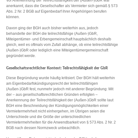
Vor Anerkennung der Teilrechtsfähigkeit der (Außen-)GbR war
anerkannt, dass die Gesellschafter als Vermieter sich gemäß § 573
Abs. 2 Nr. 2 BGB auf Eigenbedarf ihrer Angehörigen berufen
können.
Davon ging der BGH auch bisher weiterhin aus, jedoch
behandelte der BGH die teilrechtsfähige (Außen-)GbR,
Miteigentümer- und Erbengemeinschaft hauptsächlich deshalb
gleich, weil es oftmals vom Zufall abhänge, ob eine teilrechtsfähige
(Außen-)GbR oder lediglich eine Miteigentümergemeinschaft
gegründet werde.
Gesellschaftsrechtlicher Kontext: Teilrechtsfähigkeit der GbR
Diese Begründung wurde häufig kritisiert. Der BGH hält weiterhin
am Eigenbedarfskündigungsrecht der teilrechtsfähigen
(Außen-)GbR fest, nunmehr jedoch mit anderer Begründung: Mit
der – aus gesellschaftsrechtlichen Gründen erfolgten –
Anerkennung der Teilrechtsfähigkeit der (Außen-)GbR sollte laut
BGH eine Beschneidung der Kündigungsmöglichkeiten einer
Vermietermehrheit nicht einhergehen, im Übrigen seien die
Unterschiede und die Größe der unterschiedlichen
Vermietermehrheiten für die Anwendbarkeit von § 573 Abs. 2 Nr. 2
BGB nach dessen Normzweck unbeachtlich.