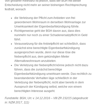
Von größerer Relevanz ist jedoch, dass der BGH mit dieser
Entscheidung nicht mehr an seiner bisherigen Rechtsprechung
festhält, wonach
die Verletzung der Pflicht zum Anbieten von frei
gewordenem Wohnraum in derselben Wohnanlage zur
Unwirksamkeit der Eigenbedarfskündigung führte.
Richtigerweise geht der BGH davon aus, dass dies
nunmehr nur noch zu einer Schadenersatzpflicht in Geld
führt.
Voraussetzung für die Anbietpflicht sei schließlich, dass
zunächst eine berechtigte Eigenbedarfskündigung
ausgesprochen wurde, denn nur diese löse die
Nebenpflicht aus, dem gekündigten Mieter
Alternativwohnraum anzubieten.
Die Verletzung der Nebenpflicht könne jedoch nicht dazu
führen, dass die zunächst berechtige
Eigenbedarfskündigung unwirksam werde. Das rechtlich zu
beanstandende Verhalten läge schließlich in der
Verletzung der Nebenpflicht, nicht aber bereits in dem
Ausspruch der Kündigung selbst, welche von einem
berechtigten Interesse ausgeht.
Fundstelle: BGH, Urt. v. 14.12.2016 – VIII ZR 232/15 (abgedruckt
in: NZM 2017, 111)