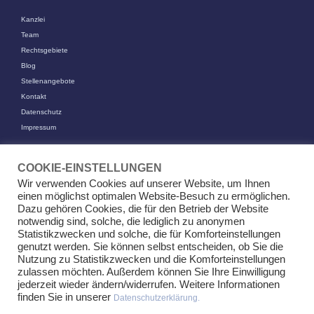
Kanzlei
Team
Rechtsgebiete
Blog
Stellenangebote
Kontakt
Datenschutz
Impressum
KONTAKT
COOKIE-EINSTELLUNGEN
KFR Kirchhoff Franke Riethmüller Partnerschaft von Rechtsanwälten
Wir verwenden Cookies auf unserer Website, um Ihnen
mbB
einen möglichst optimalen Website-Besuch zu ermöglichen.
Am Kaiserkai 69
Dazu gehören Cookies, die für den Betrieb der Website
20457 Hamburg
notwendig sind, solche, die lediglich zu anonymen
Statistikzwecken und solche, die für Komforteinstellungen
+49 (0)40 524 77 00 30
genutzt werden. Sie können selbst entscheiden, ob Sie die
Tel
Nutzung zu Statistikzwecken und die Komforteinstellungen
Fax +49 (0)40 524 77 00 31
zulassen möchten. Außerdem können Sie Ihre Einwilligung
info@kfr.law
E-Mail
jederzeit wieder ändern/widerrufen. Weitere Informationen
finden Sie in unserer
Datenschutzerklärung.