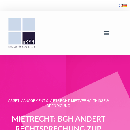
ASSET MANAGEMENT & MIETRECHT
,
MIETVERHÄLTNISSE &
BEENDIGUNG
MIETRECHT: BGH ÄNDERT
RECHTSPRECHUNG ZUR