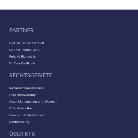
PARTNER
Prof. Dr. Henrik Kirchhoff
Dr. Thilo Franke, M.A.
Felix M. Riethmüller
Dr. Tina Großkurth
RECHTSGEBIETE
Immobilientransaktionen
Projektentwicklung
Asset Management und Mietrecht
Öffentliches Recht
Bau- und Architektenrecht
Konfliktlösung
ÜBER KFR