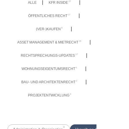
27
ALLE
KFR INSIDE
17
ÖFFENTLICHES RECHT
8
(VER-)KAUFEN
19
ASSET MANAGEMENT & MIETRECHT
17
RECHTSPRECHUNGS-UPDATES
6
WOHNUNGSEIGENTUMSRECHT
2
BAU- UND ARCHITEKTENRECHT
3
PROJEKTENTWICKLUNG
0
2