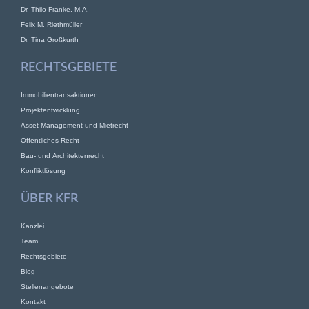
Dr. Thilo Franke, M.A.
Felix M. Riethmüller
Dr. Tina Großkurth
RECHTSGEBIETE
Immobilientransaktionen
Projektentwicklung
Asset Management und Mietrecht
Öffentliches Recht
Bau- und Architektenrecht
Konfliktlösung
ÜBER KFR
Kanzlei
Team
Rechtsgebiete
Blog
Stellenangebote
Kontakt