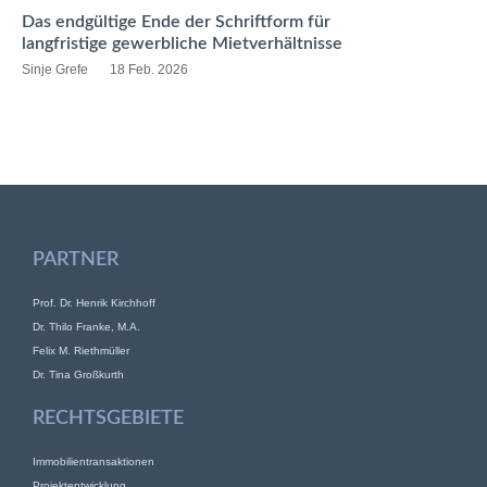
Das endgültige Ende der Schriftform für
langfristige gewerbliche Mietverhältnisse
Sinje Grefe
18 Feb. 2026
PARTNER
Prof. Dr. Henrik Kirchhoff
Dr. Thilo Franke, M.A.
Felix M. Riethmüller
Dr. Tina Großkurth
RECHTSGEBIETE
Immobilientransaktionen
Projektentwicklung