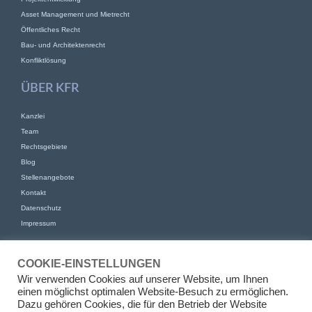
Asset Management und Mietrecht
Öffentliches Recht
Bau- und Architektenrecht
Konfliktlösung
ÜBER KFR
Kanzlei
Team
Rechtsgebiete
Blog
Stellenangebote
Kontakt
Datenschutz
Impressum
KONTAKT
COOKIE-EINSTELLUNGEN
KFR Kirchhoff Franke Riethmüller Partnerschaft von Rechtsanwälten
Wir verwenden Cookies auf unserer Website, um Ihnen
mbB
einen möglichst optimalen Website-Besuch zu ermöglichen.
Am Kaiserkai 69
Dazu gehören Cookies, die für den Betrieb der Website