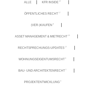
27
ALLE
KFR INSIDE
17
ÖFFENTLICHES RECHT
8
(VER-)KAUFEN
19
ASSET MANAGEMENT & MIETRECHT
17
RECHTSPRECHUNGS-UPDATES
6
WOHNUNGSEIGENTUMSRECHT
2
BAU- UND ARCHITEKTENRECHT
3
PROJEKTENTWICKLUNG