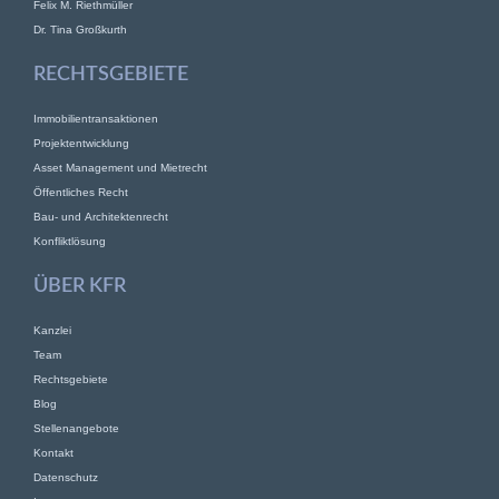
Felix M. Riethmüller
Dr. Tina Großkurth
RECHTSGEBIETE
Immobilientransaktionen
Projektentwicklung
Asset Management und Mietrecht
Öffentliches Recht
Bau- und Architektenrecht
Konfliktlösung
ÜBER KFR
Kanzlei
Team
Rechtsgebiete
Blog
Stellenangebote
Kontakt
Datenschutz