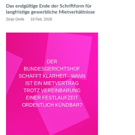
Das endgültige Ende der Schriftform für
langfristige gewerbliche Mietverhältnisse
Sinje Grefe
18 Feb. 2026
DER
BUNDESGERICHTSHOF
SCHAFFT KLARHEIT - WANN
IST EIN MIETVERTRAG
TROTZ VEREINBARUNG
EINER FESTLAUFZEIT
ORDENTLICH KÜNDBAR?