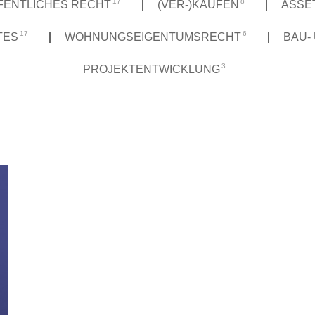
17
8
FENTLICHES RECHT
(VER-)KAUFEN
ASSE
17
6
TES
WOHNUNGSEIGENTUMSRECHT
BAU-
3
PROJEKTENTWICKLUNG