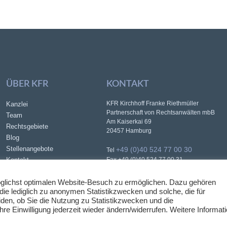
ÜBER KFR
KONTAKT
KFR Kirchhoff Franke Riethmüller
Kanzlei
Partnerschaft von Rechtsanwälten mbB
Team
Am Kaiserkai 69
Rechtsgebiete
20457 Hamburg
Blog
Stellenangebote
+49 (0)40 524 77 00 30
Tel
Kontakt
Fax +49 (0)40 524 77 00 31
info@kfr.law
E-Mail
Datenschutz
glichst optimalen Website-Besuch zu ermöglichen. Dazu gehören
Impressum
 die lediglich zu anonymen Statistikzwecken und solche, die für
den, ob Sie die Nutzung zu Statistikzwecken und die
e Einwilligung jederzeit wieder ändern/widerrufen. Weitere Informat