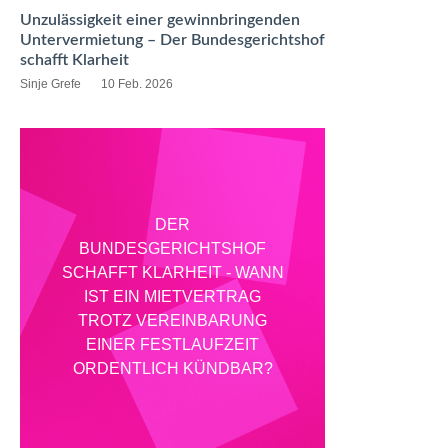
Unzulässigkeit einer gewinnbringenden
Untervermietung – Der Bundesgerichtshof
schafft Klarheit
Sinje Grefe
10 Feb. 2026
DER
BUNDESGERICHTSHOF
SCHAFFT KLARHEIT - WANN
IST EIN MIETVERTRAG
TROTZ VEREINBARUNG
EINER FESTLAUFZEIT
ORDENTLICH KÜNDBAR?