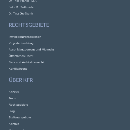
Dr. Thilo Franke, M.A.
Felix M. Riethmüller
Dr. Tina Großkurth
RECHTSGEBIETE
Immobilientransaktionen
Projektentwicklung
Asset Management und Mietrecht
Öffentliches Recht
Bau- und Architektenrecht
Konfliktlösung
ÜBER KFR
Kanzlei
Team
Rechtsgebiete
Blog
Stellenangebote
Kontakt