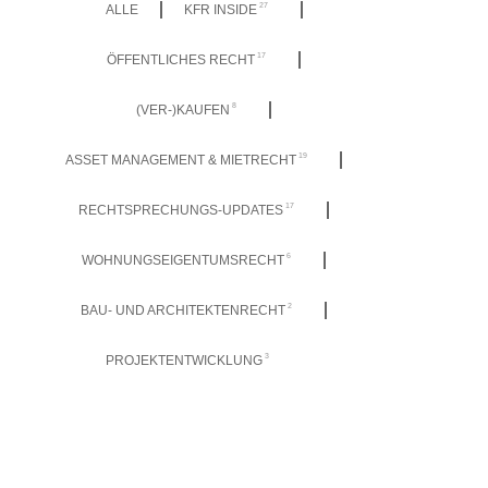
27
ALLE
KFR INSIDE
17
ÖFFENTLICHES RECHT
8
(VER-)KAUFEN
19
ASSET MANAGEMENT & MIETRECHT
17
RECHTSPRECHUNGS-UPDATES
6
WOHNUNGSEIGENTUMSRECHT
2
BAU- UND ARCHITEKTENRECHT
3
PROJEKTENTWICKLUNG