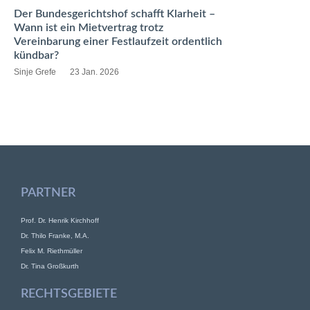
Der Bundesgerichtshof schafft Klarheit –
Wann ist ein Mietvertrag trotz
Vereinbarung einer Festlaufzeit ordentlich
kündbar?
Sinje Grefe
23 Jan. 2026
PARTNER
Prof. Dr. Henrik Kirchhoff
Dr. Thilo Franke, M.A.
Felix M. Riethmüller
Dr. Tina Großkurth
RECHTSGEBIETE