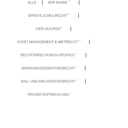
27
ALLE
KFR INSIDE
17
ÖFFENTLICHES RECHT
8
(VER-)KAUFEN
19
ASSET MANAGEMENT & MIETRECHT
17
RECHTSPRECHUNGS-UPDATES
6
WOHNUNGSEIGENTUMSRECHT
2
BAU- UND ARCHITEKTENRECHT
3
PROJEKTENTWICKLUNG