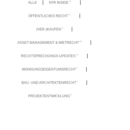
27
ALLE
KFR INSIDE
17
ÖFFENTLICHES RECHT
8
(VER-)KAUFEN
19
ASSET MANAGEMENT & MIETRECHT
17
RECHTSPRECHUNGS-UPDATES
6
WOHNUNGSEIGENTUMSRECHT
2
BAU- UND ARCHITEKTENRECHT
3
PROJEKTENTWICKLUNG