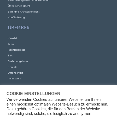
Asset Management und Mietrecht
Öffentliches Recht
Bau- und Architektenrecht
Konfliktlösung
ÜBER KFR
Kanzlei
Team
Rechtsgebiete
Blog
Stellenangebote
Kontakt
Datenschutz
Impressum
KONTAKT
COOKIE-EINSTELLUNGEN
KFR Kirchhoff Franke Riethmüller Partnerschaft von Rechtsanwälten
Wir verwenden Cookies auf unserer Website, um Ihnen
mbB
einen möglichst optimalen Website-Besuch zu ermöglichen.
Am Kaiserkai 69
Dazu gehören Cookies, die für den Betrieb der Website
20457 Hamburg
notwendig sind, solche, die lediglich zu anonymen