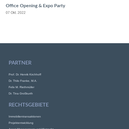
Office Opening & Expo Party
07 Okt. 2022
PARTNER
Prof. Dr. Henrik Kirchhoff
Dr. Thilo Franke, M.A.
Felix M. Riethmüller
Dr. Tina Großkurth
RECHTSGEBIETE
Immobilientransaktionen
Projektentwicklung