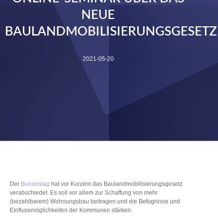
NEUE
BAULANDMOBILISIERUNGSGESETZ
2021-05-20
Der
Bundestag
hat vor Kurzem das Baulandmobilisierungsgesetz
verabschiedet. Es soll vor allem zur Schaffung von mehr
(bezahlbarem) Wohnungsbau beitragen und die Befugnisse und
Einflussmöglichkeiten der Kommunen stärken.