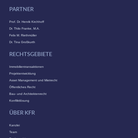
PARTNER
Prof. Dr. Henrik Kirchhoff
Dr. Thilo Franke, M.A.
Felix M. Riethmüller
Dr. Tina Großkurth
RECHTSGEBIETE
Immobilientransaktionen
Projektentwicklung
Asset Management und Mietrecht
Öffentliches Recht
Bau- und Architektenrecht
Konfliktlösung
ÜBER KFR
Kanzlei
Team