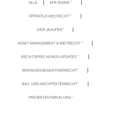
27
ALLE
KFR INSIDE
17
ÖFFENTLICHES RECHT
8
(VER-)KAUFEN
19
ASSET MANAGEMENT & MIETRECHT
17
RECHTSPRECHUNGS-UPDATES
6
WOHNUNGSEIGENTUMSRECHT
2
BAU- UND ARCHITEKTENRECHT
3
PROJEKTENTWICKLUNG