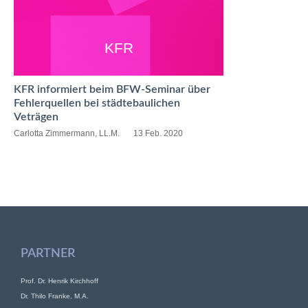
KFR
KFR informiert beim BFW-Seminar über
Fehlerquellen bei städtebaulichen
Veträgen
Carlotta Zimmermann, LL.M.
13 Feb. 2020
PARTNER
Prof. Dr. Henrik Kirchhoff
Dr. Thilo Franke, M.A.