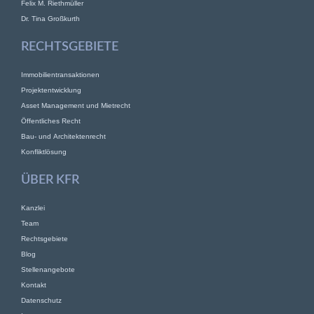
Felix M. Riethmüller
Dr. Tina Großkurth
RECHTSGEBIETE
Immobilientransaktionen
Projektentwicklung
Asset Management und Mietrecht
Öffentliches Recht
Bau- und Architektenrecht
Konfliktlösung
ÜBER KFR
Kanzlei
Team
Rechtsgebiete
Blog
Stellenangebote
Kontakt
Datenschutz