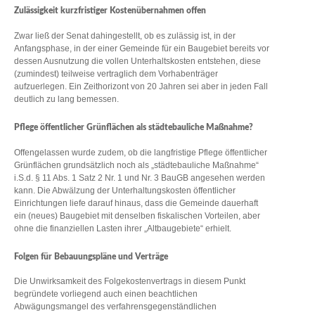
Zulässigkeit kurzfristiger Kostenübernahmen offen
Zwar ließ der Senat dahingestellt, ob es zulässig ist, in der
Anfangsphase, in der einer Gemeinde für ein Baugebiet bereits vor
dessen Ausnutzung die vollen Unterhaltskosten entstehen, diese
(zumindest) teilweise vertraglich dem Vorhabenträger
aufzuerlegen. Ein Zeithorizont von 20 Jahren sei aber in jeden Fall
deutlich zu lang bemessen.
Pflege öffentlicher Grünflächen als städtebauliche Maßnahme?
Offengelassen wurde zudem, ob die langfristige Pflege öffentlicher
Grünflächen grundsätzlich noch als „städtebauliche Maßnahme“
i.S.d. § 11 Abs. 1 Satz 2 Nr. 1 und Nr. 3 BauGB angesehen werden
kann. Die Abwälzung der Unterhaltungskosten öffentlicher
Einrichtungen liefe darauf hinaus, dass die Gemeinde dauerhaft
ein (neues) Baugebiet mit denselben fiskalischen Vorteilen, aber
ohne die finanziellen Lasten ihrer „Altbaugebiete“ erhielt.
Folgen für Bebauungspläne und Verträge
Die Unwirksamkeit des Folgekostenvertrags in diesem Punkt
begründete vorliegend auch einen beachtlichen
Abwägungsmangel des verfahrensgegenständlichen