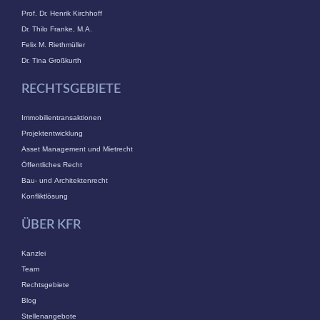
Prof. Dr. Henrik Kirchhoff
Dr. Thilo Franke, M.A.
Felix M. Riethmüller
Dr. Tina Großkurth
RECHTSGEBIETE
Immobilientransaktionen
Projektentwicklung
Asset Management und Mietrecht
Öffentliches Recht
Bau- und Architektenrecht
Konfliktlösung
ÜBER KFR
Kanzlei
Team
Rechtsgebiete
Blog
Stellenangebote