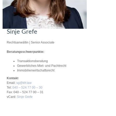
Sinje Grefe
Rechtsanwältin
| Senior Associate
Beratungsschwerpunkte:
Transaktionsberatung
Gewerbliches Miet- und Pachtrecht
Immobilienwirtschaftsrecht
Kontakt
Email:
sg@kfr.law
Tel:
040 – 524 77 00 – 30
Fax: 040 – 524 77 00 – 31
vCard:
Sinje Grefe