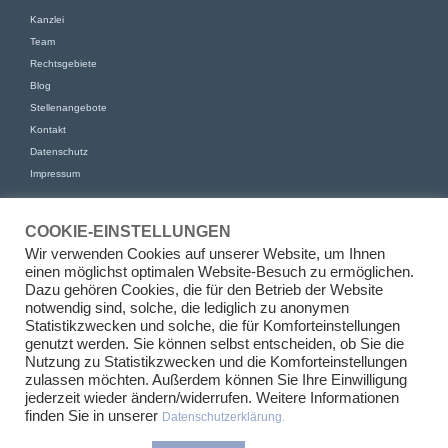
Kanzlei
Team
Rechtsgebiete
Blog
Stellenangebote
Kontakt
Datenschutz
Impressum
KONTAKT
COOKIE-EINSTELLUNGEN
KFR Kirchhoff Franke Riethmüller Partnerschaft von Rechtsanwälten
Wir verwenden Cookies auf unserer Website, um Ihnen
mbB
einen möglichst optimalen Website-Besuch zu ermöglichen.
Am Kaiserkai 69
Dazu gehören Cookies, die für den Betrieb der Website
20457 Hamburg
notwendig sind, solche, die lediglich zu anonymen
Statistikzwecken und solche, die für Komforteinstellungen
+49 (0)40 524 77 00 30
genutzt werden. Sie können selbst entscheiden, ob Sie die
Tel
Nutzung zu Statistikzwecken und die Komforteinstellungen
Fax +49 (0)40 524 77 00 31
zulassen möchten. Außerdem können Sie Ihre Einwilligung
info@kfr.law
E-Mail
jederzeit wieder ändern/widerrufen. Weitere Informationen
finden Sie in unserer
Datenschutzerklärung.