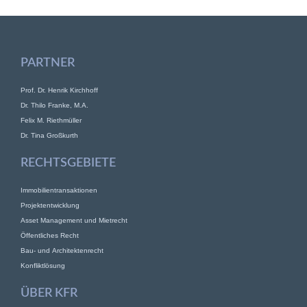
PARTNER
Prof. Dr. Henrik Kirchhoff
Dr. Thilo Franke, M.A.
Felix M. Riethmüller
Dr. Tina Großkurth
RECHTSGEBIETE
Immobilientransaktionen
Projektentwicklung
Asset Management und Mietrecht
Öffentliches Recht
Bau- und Architektenrecht
Konfliktlösung
ÜBER KFR