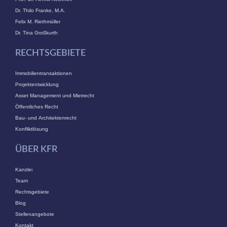
Dr. Thilo Franke, M.A.
Felix M. Riethmüller
Dr. Tina Großkurth
RECHTSGEBIETE
Immobilientransaktionen
Projektentwicklung
Asset Management und Mietrecht
Öffentliches Recht
Bau- und Architektenrecht
Konfliktlösung
ÜBER KFR
Kanzlei
Team
Rechtsgebiete
Blog
Stellenangebote
Kontakt