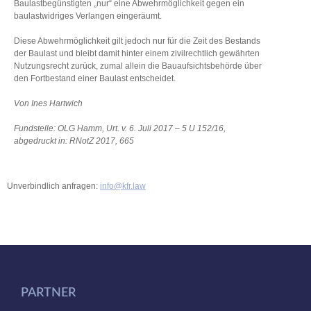
Baulastbegünstigten „nur“ eine Abwehrmöglichkeit gegen ein
baulastwidriges Verlangen eingeräumt.
Diese Abwehrmöglichkeit gilt jedoch nur für die Zeit des Bestands
der Baulast und bleibt damit hinter einem zivilrechtlich gewährten
Nutzungsrecht zurück, zumal allein die Bauaufsichtsbehörde über
den Fortbestand einer Baulast entscheidet.
Von Ines Hartwich
Fundstelle: OLG Hamm, Urt. v. 6. Juli 2017 – 5 U 152/16,
abgedruckt in: RNotZ 2017, 665
Unverbindlich anfragen:
info@kfr.law
PARTNER