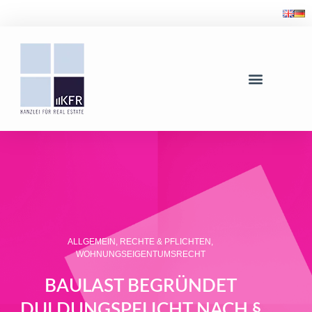
ALLGEMEIN
,
RECHTE & PFLICHTEN
,
WOHNUNGSEIGENTUMSRECHT
BAULAST BEGRÜNDET
DULDUNGSPFLICHT NACH §