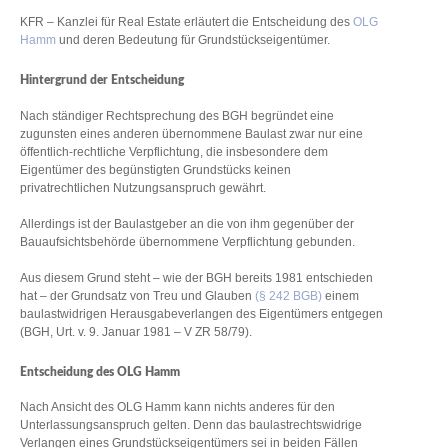
KFR – Kanzlei für Real Estate erläutert die Entscheidung des
OLG
Hamm
und deren Bedeutung für Grundstückseigentümer.
Hintergrund der Entscheidung
Nach ständiger Rechtsprechung des BGH begründet eine
zugunsten eines anderen übernommene Baulast zwar nur eine
öffentlich-rechtliche Verpflichtung, die insbesondere dem
Eigentümer des begünstigten Grundstücks keinen
privatrechtlichen Nutzungsanspruch gewährt.
Allerdings ist der Baulastgeber an die von ihm gegenüber der
Bauaufsichtsbehörde übernommene Verpflichtung gebunden.
Aus diesem Grund steht – wie der BGH bereits 1981 entschieden
hat – der Grundsatz von Treu und Glauben
(§ 242 BGB)
einem
baulastwidrigen Herausgabeverlangen des Eigentümers entgegen
(BGH, Urt. v. 9. Januar 1981 – V ZR 58/79).
Entscheidung des OLG Hamm
Nach Ansicht des OLG Hamm kann nichts anderes für den
Unterlassungsanspruch gelten. Denn das baulastrechtswidrige
Verlangen eines Grundstückseigentümers sei in beiden Fällen