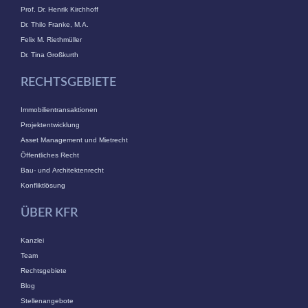
Prof. Dr. Henrik Kirchhoff
Dr. Thilo Franke, M.A.
Felix M. Riethmüller
Dr. Tina Großkurth
RECHTSGEBIETE
Immobilientransaktionen
Projektentwicklung
Asset Management und Mietrecht
Öffentliches Recht
Bau- und Architektenrecht
Konfliktlösung
ÜBER KFR
Kanzlei
Team
Rechtsgebiete
Blog
Stellenangebote