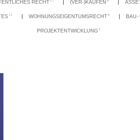
17
8
FENTLICHES RECHT
(VER-)KAUFEN
ASSE
17
6
TES
WOHNUNGSEIGENTUMSRECHT
BAU-
3
PROJEKTENTWICKLUNG