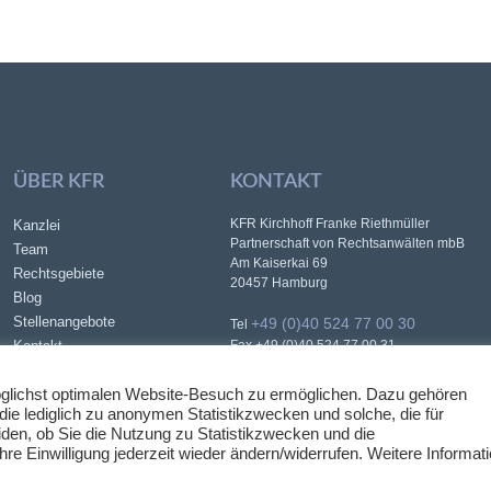
ÜBER KFR
KONTAKT
KFR Kirchhoff Franke Riethmüller
Kanzlei
Partnerschaft von Rechtsanwälten mbB
Team
Am Kaiserkai 69
Rechtsgebiete
20457 Hamburg
Blog
Stellenangebote
+49 (0)40 524 77 00 30
Tel
Kontakt
Fax +49 (0)40 524 77 00 31
info@kfr.law
E-Mail
Datenschutz
glichst optimalen Website-Besuch zu ermöglichen. Dazu gehören
Impressum
 die lediglich zu anonymen Statistikzwecken und solche, die für
den, ob Sie die Nutzung zu Statistikzwecken und die
e Einwilligung jederzeit wieder ändern/widerrufen. Weitere Informat