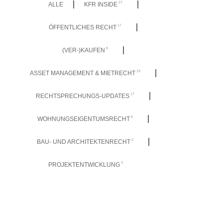
27
ALLE
KFR INSIDE
17
ÖFFENTLICHES RECHT
8
(VER-)KAUFEN
19
ASSET MANAGEMENT & MIETRECHT
17
RECHTSPRECHUNGS-UPDATES
6
WOHNUNGSEIGENTUMSRECHT
2
BAU- UND ARCHITEKTENRECHT
3
PROJEKTENTWICKLUNG