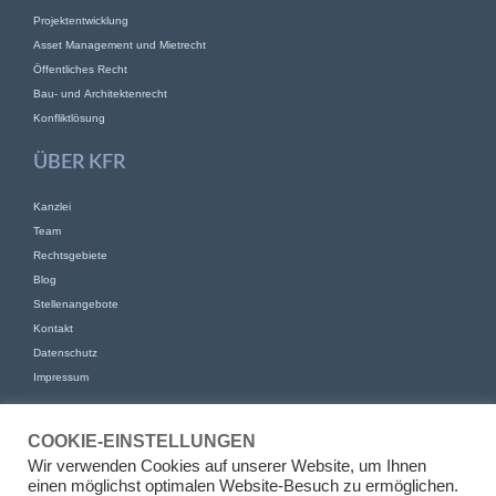
Projektentwicklung
Asset Management und Mietrecht
Öffentliches Recht
Bau- und Architektenrecht
Konfliktlösung
ÜBER KFR
Kanzlei
Team
Rechtsgebiete
Blog
Stellenangebote
Kontakt
Datenschutz
Impressum
KONTAKT
COOKIE-EINSTELLUNGEN
KFR Kirchhoff Franke Riethmüller Partnerschaft von Rechtsanwälten
Wir verwenden Cookies auf unserer Website, um Ihnen
mbB
einen möglichst optimalen Website-Besuch zu ermöglichen.