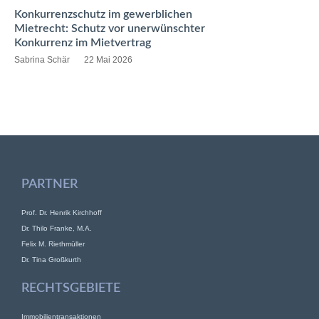
Konkurrenzschutz im gewerblichen
Mietrecht: Schutz vor unerwünschter
Konkurrenz im Mietvertrag
Sabrina Schär
22 Mai 2026
PARTNER
Prof. Dr. Henrik Kirchhoff
Dr. Thilo Franke, M.A.
Felix M. Riethmüller
Dr. Tina Großkurth
RECHTSGEBIETE
Immobilientransaktionen