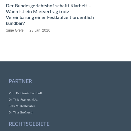
Der Bundesgerichtshof schafft Klarheit –
Wann ist ein Mietvertrag trotz
Vereinbarung einer Festlaufzeit ordentlich
kündbar?
Sinje Grefe
23 Jan. 2026
PARTNER
Prof. Dr. Henrik Kirchhoff
Dr. Thilo Franke, M.A.
Felix M. Riethmüller
Dr. Tina Großkurth
RECHTSGEBIETE