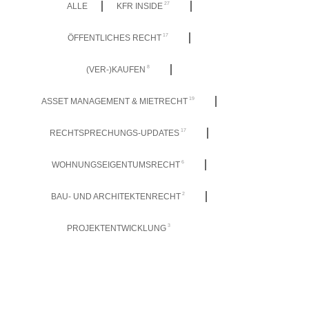
27
ALLE
KFR INSIDE
17
ÖFFENTLICHES RECHT
8
(VER-)KAUFEN
19
ASSET MANAGEMENT & MIETRECHT
17
RECHTSPRECHUNGS-UPDATES
6
WOHNUNGSEIGENTUMSRECHT
2
BAU- UND ARCHITEKTENRECHT
3
PROJEKTENTWICKLUNG