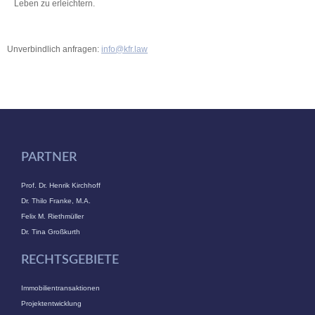
Leben zu erleichtern.
Unverbindlich anfragen:
info@kfr.law
PARTNER
Prof. Dr. Henrik Kirchhoff
Dr. Thilo Franke, M.A.
Felix M. Riethmüller
Dr. Tina Großkurth
RECHTSGEBIETE
Immobilientransaktionen
Projektentwicklung