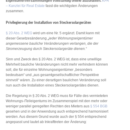
Eigentümerversammlungen vollständig online abzuhalten.
KFR
– Kanzlei für Real Estate
fasst die wichtigsten Änderungen
zusammen.
Privilegierung der Installation von Steckersolargeräten
§ 20 Abs. 2 WEG
wird um eine Nr. 5 ergänzt. Damit kann mit
dieser Gesetzesänderung
„jeder Wohnungseigentümer
angemessene bauliche Veränderungen verlangen, die der
Stromerzeugung durch Steckersolargeräte dienen.“
Sinn und Zweck des § 20 Abs. 2 WEG ist, dass eine unwillige
Mehrheit bauliche Veränderungen nicht mehr verhindern können
soll, die für einzelne Wohnungseigentümer „besonders
bedeutsam“ und „aus gesamtgesellschaftlicher Perspektive
sinnvoll“ wären. Zu einer derartigen baulichen Veränderung soll
nun auch die Installation eines Steckersolargerätes dienen.
Die Regelung in § 20 Abs. 2 WEG muss für Fälle des vermieteten
Wohnungs-/Teileigentums im Zusammenspiel mit den mehr oder
weniger parallel geregelten Rechten des Mieters aus
§ 554 BGB
gesehen und in der Anwendung auch entsprechend harmonisiert
werden. Aus diesem Grund wurde auch der § 554 entsprechend
angepasst und lautet ab Inkrafttreten der Änderung: