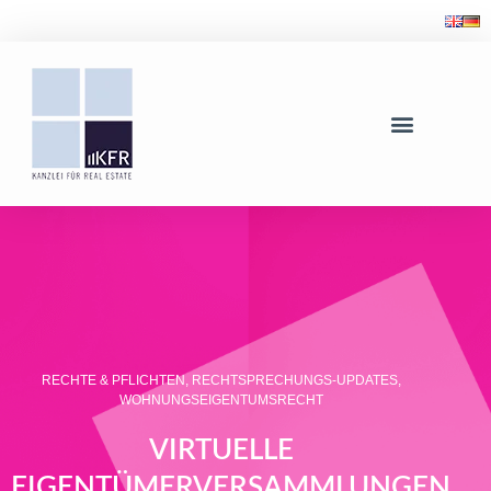
RECHTE & PFLICHTEN
,
RECHTSPRECHUNGS-UPDATES
,
WOHNUNGSEIGENTUMSRECHT
VIRTUELLE
EIGENTÜMERVERSAMMLUNGEN