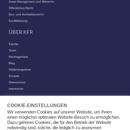
Asset Management und Mietrecht
Öffentliches Recht
Bau- und Architektenrecht
Konfliktlösung
ÜBER KFR
Kanzlei
Team
Rechtsgebiete
Blog
Stellenangebote
Kontakt
Datenschutz
Impressum
KONTAKT
COOKIE-EINSTELLUNGEN
KFR Kirchhoff Franke Riethmüller Partnerschaft von Rechtsanwälten
Wir verwenden Cookies auf unserer Website, um Ihnen
mbB
einen möglichst optimalen Website-Besuch zu ermöglichen.
Am Kaiserkai 69
Dazu gehören Cookies, die für den Betrieb der Website
20457 Hamburg
notwendig sind, solche, die lediglich zu anonymen