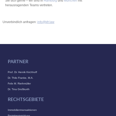
Sie sich gerne – wir sind in
Hamburg
und
München
mit
herausragenden Teams vertreten.
Unverbindlich anfragen:
info@kfr.law
PARTNER
Prof. Dr. Henrik Kirchhoff
Dr. Thilo Franke, M.A.
Felix M. Riethmüller
Dr. Tina Großkurth
RECHTSGEBIETE
Immobilientransaktionen
Projektentwicklung