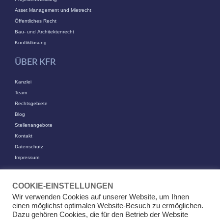
Asset Management und Mietrecht
Öffentliches Recht
Bau- und Architektenrecht
Konfliktlösung
ÜBER KFR
Kanzlei
Team
Rechtsgebiete
Blog
Stellenangebote
Kontakt
Datenschutz
Impressum
KONTAKT
COOKIE-EINSTELLUNGEN
KFR Kirchhoff Franke Riethmüller Partnerschaft von Rechtsanwälten
Wir verwenden Cookies auf unserer Website, um Ihnen
mbB
einen möglichst optimalen Website-Besuch zu ermöglichen.
Am Kaiserkai 69
Dazu gehören Cookies, die für den Betrieb der Website