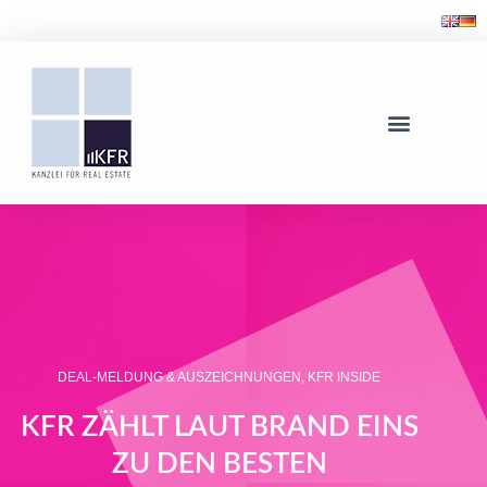
DEAL-MELDUNG & AUSZEICHNUNGEN
,
KFR INSIDE
KFR ZÄHLT LAUT BRAND EINS
ZU DEN BESTEN